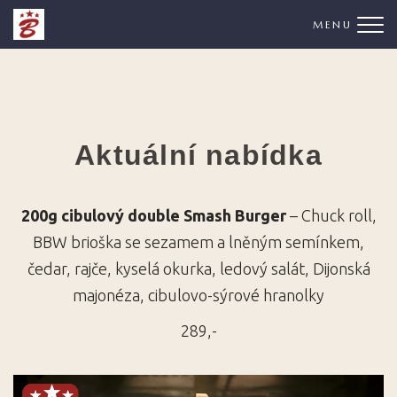
Me
Aktuální nabídka
200g cibulový double Smash Burger
– Chuck roll,
BBW brioška se sezamem a lněným semínkem,
čedar, rajče, kyselá okurka, ledový salát, Dijonská
majonéza, cibulovo-sýrové hranolky
289,-